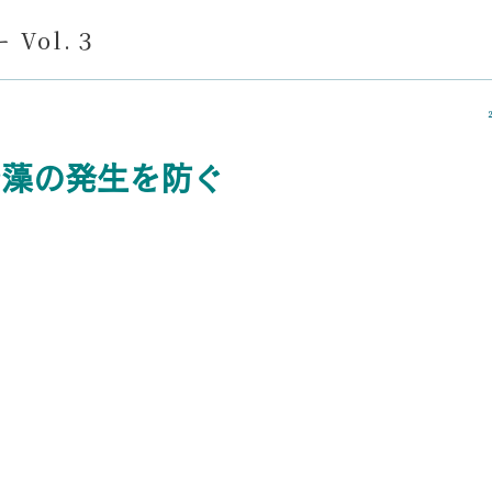
 Vol.３
2
や藻の発生を防ぐ