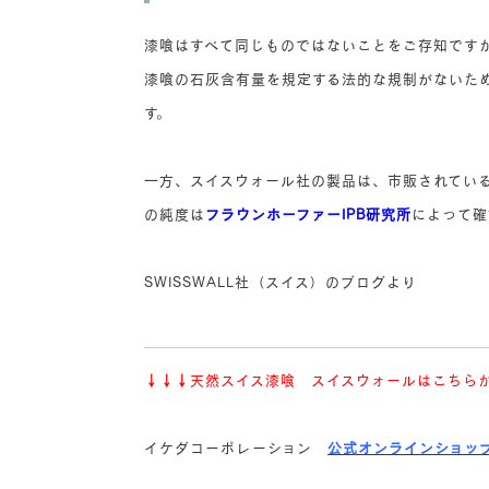
漆喰はすべて同じものではないことをご存知です
漆喰の石灰含有量を規定する法的な規制がないた
す。
一方、スイスウォール社の製品は、市販されてい
の純度は
フラウンホーファーIPB研究所
によって確
SWISSWALL社（スイス）のブログより
↓↓↓
天然スイス漆喰 スイスウォールはこちら
イケダコーポレーション
公式オンラインショッ