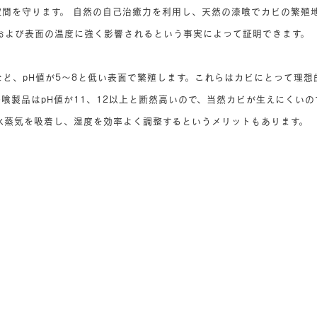
空間を守ります。 自然の自己治癒力を利用し、天然の漆喰でカビの繁殖
および表面の温度に強く影響されるという事実によって証明できます。
ど、pH値が5〜8と低い表面で繁殖します。これらはカビにとって理想
喰製品はpH値が11、12以上と断然高いので、当然カビが生えにくいの
水蒸気を吸着し、湿度を効率よく調整するというメリットもあります。